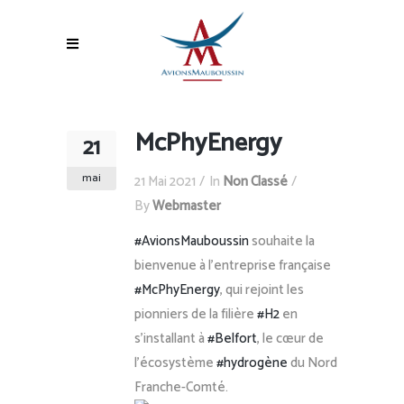
McPhyEnergy
21
mai
21 Mai 2021
In
Non Classé
By
Webmaster
#AvionsMauboussin
souhaite la
bienvenue à l’entreprise française
#McPhyEnergy
, qui rejoint les
pionniers de la filière
#H2
en
s’installant à
#Belfort
, le cœur de
l’écosystème
#hydrogène
du Nord
Franche-Comté.