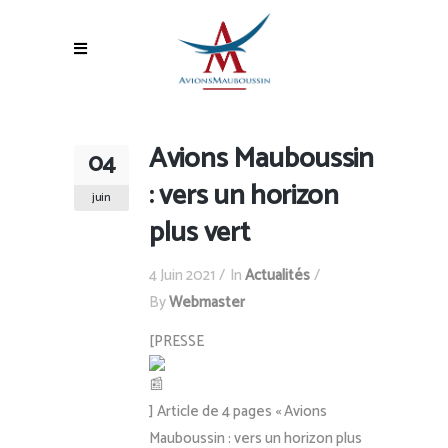
Avions Mauboussin
04
: vers un horizon
juin
plus vert
4 Juin 2021
In
Actualités
By
Webmaster
[PRESSE
] Article de 4 pages « Avions
Mauboussin : vers un horizon plus