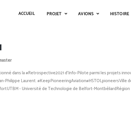
ACCUEIL
PROJET
AVIONS
HISTOIRE
1
aster
nné dans la #Retrospective2021 d'Info-Pilote parmi les projets inno
 Jean-Philippe Laurent. #KeepPioneeringAviation#HSTOLpioneersVille d
lfortUTBM - Université de Technologie de Belfort-MontbéliardRégion