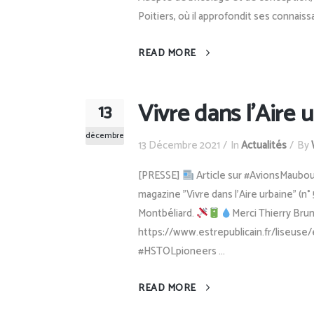
Poitiers, où il approfondit ses connaiss
READ MORE
Vivre dans l’Aire 
13
décembre
13 Décembre 2021
In
Actualités
By
[PRESSE]
Article sur #AvionsMaubou
magazine "Vivre dans l'Aire urbaine" (n°
Montbéliard.
Merci Thierry Bru
https://www.estrepublicain.fr/liseus
#HSTOLpioneers ...
READ MORE