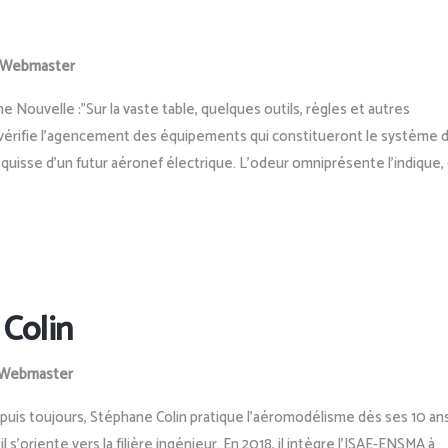
Webmaster
 Nouvelle :"Sur la vaste table, quelques outils, règles et autres
vérifie l’agencement des équipements qui constitueront le système 
esquisse d’un futur aéronef électrique. L’odeur omniprésente l’indique, 
 Colin
Webmaster
puis toujours, Stéphane Colin pratique l’aéromodélisme dès ses 10 ans
 s’oriente vers la filière ingénieur. En 2018, il intègre l’ISAE-ENSMA à