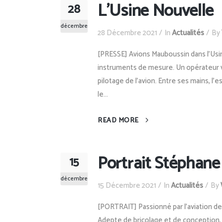
L’Usine Nouvelle
28
décembre
28 Décembre 2021
In
Actualités
By
[PRESSE] Avions Mauboussin dans l'Usine
instruments de mesure. Un opérateur 
pilotage de l’avion. Entre ses mains, l’
le...
READ MORE
Portrait Stéphane
15
décembre
15 Décembre 2021
In
Actualités
By
[PORTRAIT] Passionné par l’aviation de
Adepte de bricolage et de conception, il