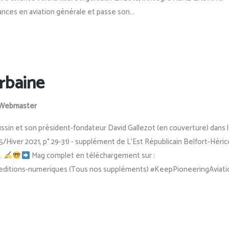
ances en aviation générale et passe son...
urbaine
Webmaster
ssin et son président-fondateur David Gallezot (en couverture) dans 
 5/Hiver 2021, p° 29-31) - supplément de L'Est Républicain Belfort-Héric
n.
Mag complet en téléchargement sur :
e/editions-numeriques (Tous nos suppléments) #KeepPioneeringAviati