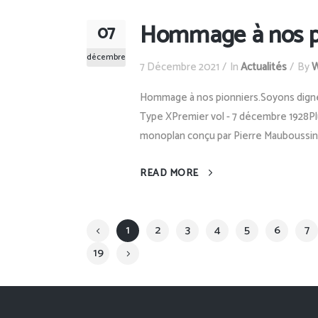
Hommage à nos p
07
décembre
7 Décembre 2021
In
Actualités
By
W
Hommage à nos pionniers.Soyons dignes
Type XPremier vol - 7 décembre 1928P
monoplan conçu par Pierre Mauboussin e
READ MORE
1
2
3
4
5
6
7
19