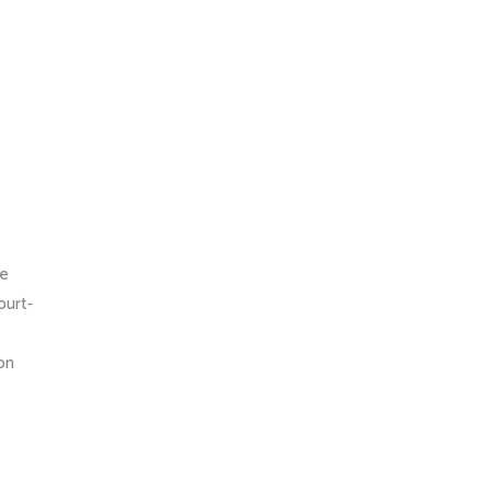
le
ourt-
on