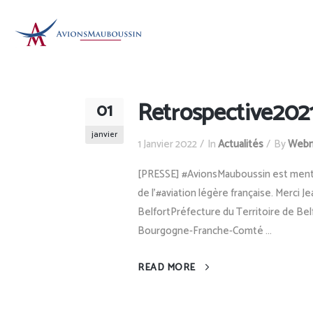
Retrospective202
01
janvier
1 Janvier 2022
In
Actualités
By
Webm
[PRESSE] #AvionsMauboussin est mentio
de l'#aviation légère française. Merci
BelfortPréfecture du Territoire de Be
Bourgogne-Franche-Comté ...
READ MORE