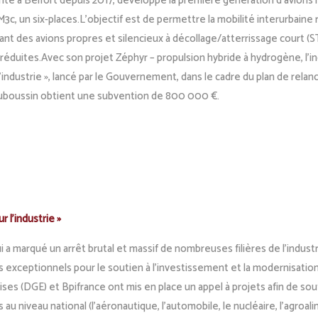
nté à Belfort depuis 2017, développe la première génération d’avion
 M3c, un six-places.L’objectif est de permettre la mobilité interurbaine
sant des avions propres et silencieux à décollage/atterrissage court (
 réduites.Avec son projet Zéphyr – propulsion hybride à hydrogène, l’ind
 l’industrie », lancé par le Gouvernement, dans le cadre du plan de relan
auboussin obtient une subvention de 800 000 €.
r l’industrie »
 qui a marqué un arrêt brutal et massif de nombreuses filières de l’indu
exceptionnels pour le soutien à l’investissement et la modernisation 
rises (DGE) et Bpifrance ont mis en place un appel à projets afin de sou
u niveau national (l’aéronautique, l’automobile, le nucléaire, l’agroalim