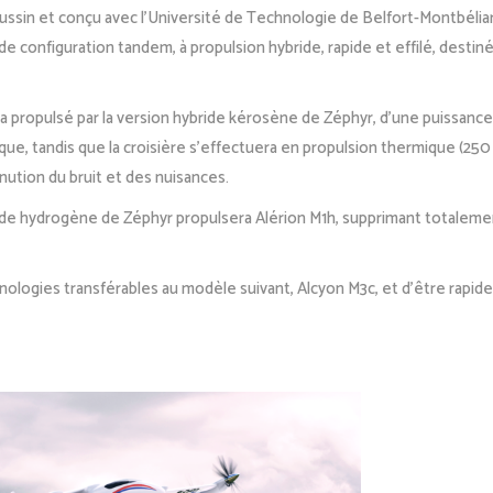
in et conçu avec l’Université de Technologie de Belfort-Montbéliard
 de configuration tandem, à propulsion hybride, rapide et effilé, destin
 propulsé par la version hybride kérosène de Zéphyr, d’une puissance
que, tandis que la croisière s’effectuera en propulsion thermique (2
nution du bruit et des nuisances.
de hydrogène de Zéphyr propulsera Alérion M1h, supprimant totalemen
hnologies transférables au modèle suivant, Alcyon M3c, et d’être rapid