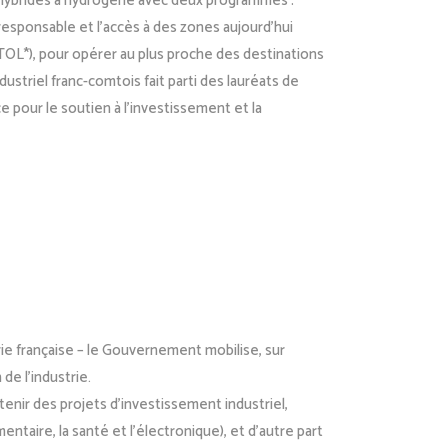
s hybrides à hydrogène avec deux programmes :
 responsable et l’accès à des zones aujourd’hui
STOL*), pour opérer au plus proche des destinations
ustriel franc-comtois fait parti des lauréats de
ce pour le soutien à l’investissement et la
strie française – le Gouvernement mobilise, sur
de l’industrie.
tenir des projets d’investissement industriel,
entaire, la santé et l’électronique), et d’autre part