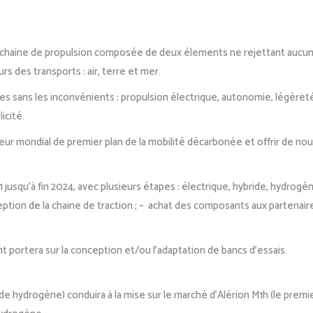
 chaine de propulsion composée de deux élements ne rejettant aucun é
s des transports : air, terre et mer.
es sans les inconvénients : propulsion électrique, autonomie, légère
icité.
r mondial de premier plan de la mobilité décarbonée et offrir de nouve
jusqu’à fin 2024, avec plusieurs étapes : électrique, hybride, hydrogè
ion de la chaine de traction ; – achat des composants aux partenaires
 portera sur la conception et/ou l’adaptation de bancs d’essais.
de hydrogène) conduira à la mise sur le marché d’Alérion M1h (le premi