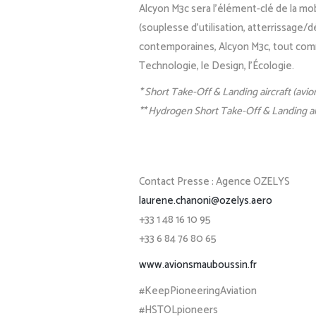
Alcyon M3c sera l’élément-clé de la mo
(souplesse d’utilisation, atterrissage/d
contemporaines, Alcyon M3c, tout comme
Technologie, le Design, l’Écologie.
* Short Take-Off & Landing aircraft (avio
** Hydrogen Short Take-Off & Landing air
Contact Presse :
Agence OZELYS
laurene.chanoni@ozelys.aero
+33 1 48 16 10 95
+33 6 84 76 80 65
www.avionsmauboussin.fr
#KeepPioneeringAviation
#HSTOLpioneers