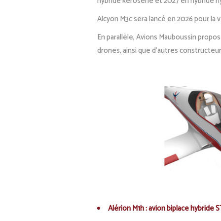
hybride kérosène et 2027 en hybride 
Alcyon M3c sera lancé en 2026 pour la
En parallèle, Avions Mauboussin propos
drones, ainsi que d’autres constructeu
Alérion M1h : avion biplace hybride 