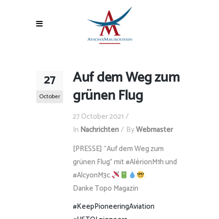
Auf dem Weg zum
27
grünen Flug
October
27 October 2021
In
Nachrichten
By
Webmaster
[PRESSE] “Auf dem Weg zum
grünen Flug” mit #AlérionM1h und
#AlcyonM3c.
.
Danke Topo Magazin
#KeepPioneeringAviation