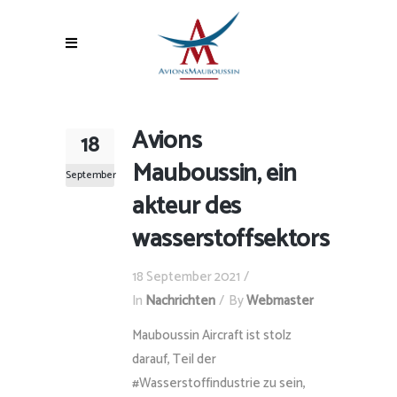
Avions
18
Mauboussin, ein
September
akteur des
wasserstoffsektors
18 September 2021
In
Nachrichten
By
Webmaster
Mauboussin Aircraft ist stolz
darauf, Teil der
#Wasserstoffindustrie zu sein,