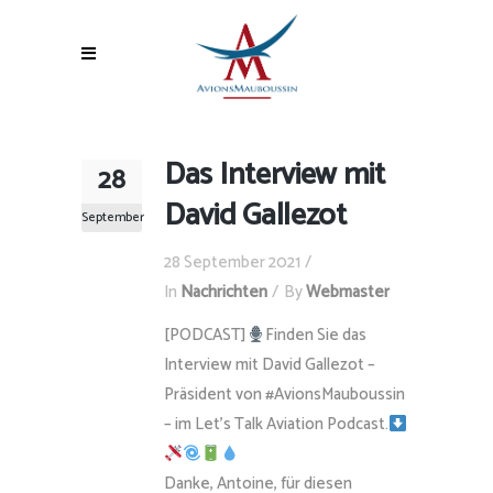
Das Interview mit
28
David Gallezot
September
28 September 2021
In
Nachrichten
By
Webmaster
[PODCAST]
Finden Sie das
Interview mit David Gallezot –
Präsident von #AvionsMauboussin
– im Let’s Talk Aviation Podcast.
Danke, Antoine, für diesen