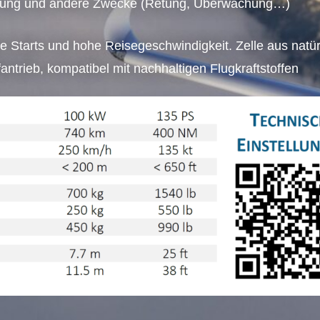
bildung und andere Zwecke (Retung, Überwachung…)
e Starts und hohe Reisegeschwindigkeit. Zelle aus natür
ntrieb, kompatibel mit nachhaltigen Flugkraftstoffen