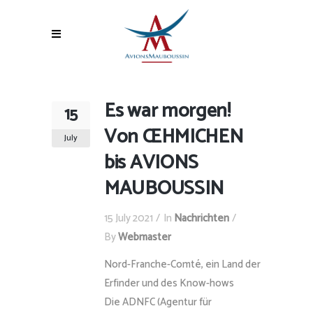
Es war morgen!
15
Von ŒHMICHEN
July
bis AVIONS
MAUBOUSSIN
15 July 2021
In
Nachrichten
By
Webmaster
Nord-Franche-Comté, ein Land der
Erfinder und des Know-hows
Die ADNFC (Agentur für