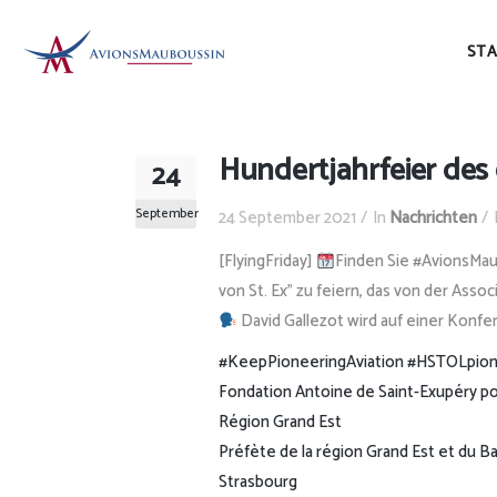
STA
Hundertjahrfeier des
24
September
24 September 2021
In
Nachrichten
[FlyingFriday]
Finden Sie #AvionsMau
von St. Ex” zu feiern, das von der Asso
David Gallezot wird auf einer Konf
#KeepPioneeringAviation
#HSTOLpion
Fondation Antoine de Saint-Exupéry po
Région Grand Est
Préfète de la région Grand Est et du B
Strasbourg