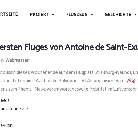
RTSEITE
PROJEKT
FLUGZEUG
GESCHICHTE
 ersten Fluges von Antoine de Saint-Ex
By
Webmaster
boussin dieses Wochenende auf dem Flugplatz Straßburg-Neuhof, um 
ciation du Terrain d’Aviation du Polygone – ATAP organisiert wird.
erenz zum Thema “Neue verantwortungsvolle Mobilität im Luftverkehr 
eers
ur la Jeunesse
as-Rhin