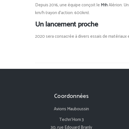
Depuis
2016,
une
équipe
conçoit le
M1h
Alérion.
Un
km/h (rayon d’action: 600km).
Un lancement proche
2020
sera consacrée à
divers
essais
de matériaux
Coordonnées
Avions Mauboussin
Techn’Hom 3
30, rue Edouard Branly