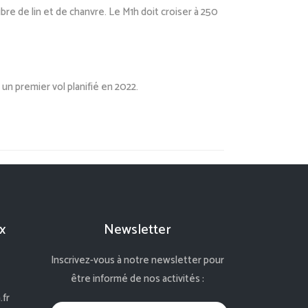
ibre de lin
et de chanvre. Le M1h doit croiser à 250
t un
premier
vol planifié en 2022.
x
Newsletter
Inscrivez-vous à notre newsletter pour
être informé de nos activités :
fr