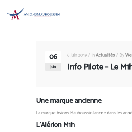
06
6 Juin 2019
In
Actualités
By
We
Info Pilote – Le M
juin
Une marque ancienne
La marque Avions Mauboussin lancée dans les ann
L’Alérion M1h