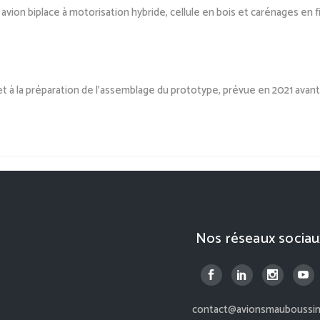
 avion biplace à motorisation hyb
ride, ce
llule en bois et
carénages e
n f
et à la préparation
de
l’assemblage du
prototype
,
prévue en 2021 avan
Nos réseaux sociau
contact@avionsmauboussin.