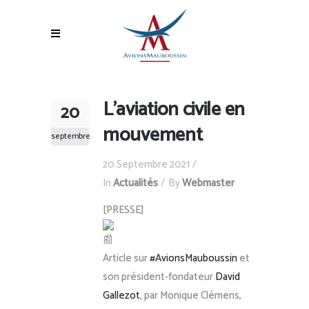
L’aviation civile en
20
mouvement
septembre
20 Septembre 2021
In
Actualités
By
Webmaster
[PRESSE]
Article sur
#AvionsMauboussin
et
son président-fondateur
David
Gallezot
, par Monique Clémens,