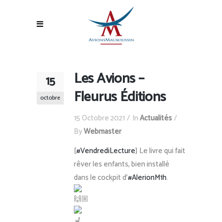
Les Avions –
15
Fleurus Éditions
octobre
15 Octobre 2021
In
Actualités
By
Webmaster
[
#VendrediLecture
] Le livre qui fait
rêver les enfants, bien installé
dans le cockpit d’
#AlerionM1h
.