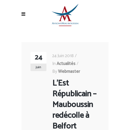
24
24 Juin 2018
In
Actualités
juin
By
Webmaster
L’Est
Républicain –
Mauboussin
redécolle à
Belfort