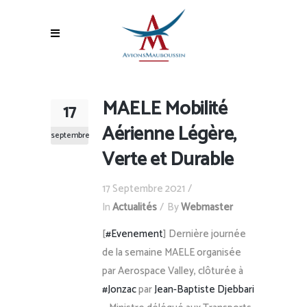
MAELE Mobilité
17
Aérienne Légère,
septembre
Verte et Durable
17 Septembre 2021
In
Actualités
By
Webmaster
[
#Evenement
] Dernière journée
de la semaine MAELE organisée
par Aerospace Valley, clôturée à
#Jonzac
par
Jean-Baptiste Djebbari