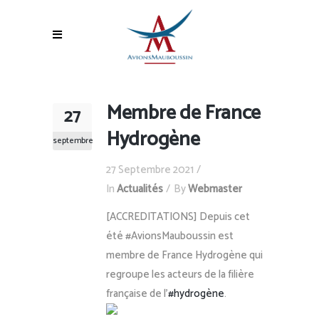
Membre de France
27
Hydrogène
septembre
27 Septembre 2021
In
Actualités
By
Webmaster
[ACCREDITATIONS] Depuis cet
été #AvionsMauboussin est
membre de France Hydrogène qui
regroupe les acteurs de la filière
française de l’
#hydrogène
.