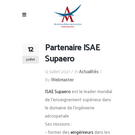
Partenaire ISAE
12
Supaero
juillet
12 Juillet 2021
In
Actualités
By
Webmaster
ISAE Supaero
est le leader mondial
de l’enseignement supérieur dans
le domaine de l’ingénierie
aérospatiale.
Ses missions :
– former des
#ingénieurs
dans les