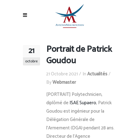
Portrait de Patrick
21
Goudou
octobre
21 Octobre 2021
In
Actualités
By
Webmaster
[PORTRAIT] Polytechnicien,
diplômé de
ISAE Supaero
, Patrick
Goudou est ingénieur pour la
Délégation Générale de
l’Armement (DGA) pendant 28 ans.
Directeur de l’Agence