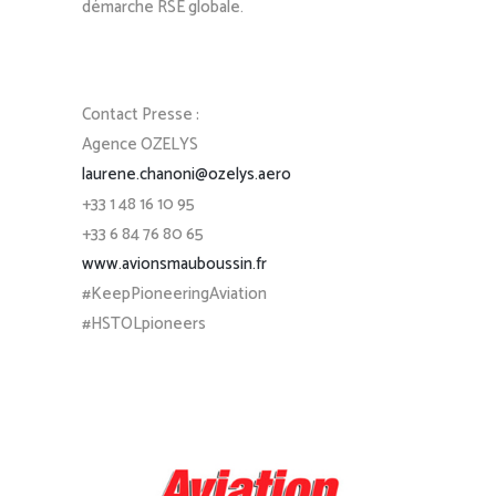
démarche RSE globale.
Contact Presse :
Agence OZELYS
laurene.chanoni@ozelys.aero
+33 1 48 16 10 95
+33 6 84 76 80 65
www.avionsmauboussin.fr
#KeepPioneeringAviation
#HSTOLpioneers