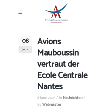
Avions
08
Mauboussin
June
vertraut der
Ecole Centrale
Nantes
8 June 2021
In
Nachrichten
By
Webmaster