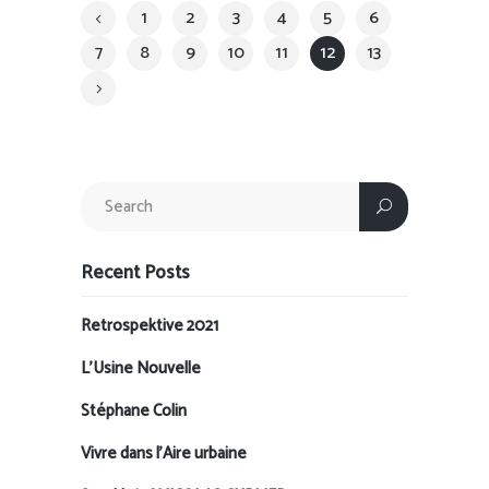
1
2
3
4
5
6
7
8
9
10
11
12
13
Recent Posts
Retrospektive 2021
L’Usine Nouvelle
Stéphane Colin
Vivre dans l’Aire urbaine