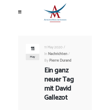
11
11 May 2020
In
Nachrichten
May
By
Pierre Durand
Ein ganz
neuer Tag
mit David
Gallezot