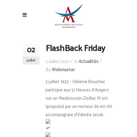
FlashBack Friday
02
juillet
2 Juillet 2021
In
Actualités
By
Webmaster
2 juillet 1933 – Hélène Boucher
participe aux 12 Heures d’Angers
sur un Mauboussin-Zodiac M.120
(propulsé par un moteur de 60 ch)
accompagnée d’Edmée Jacob.