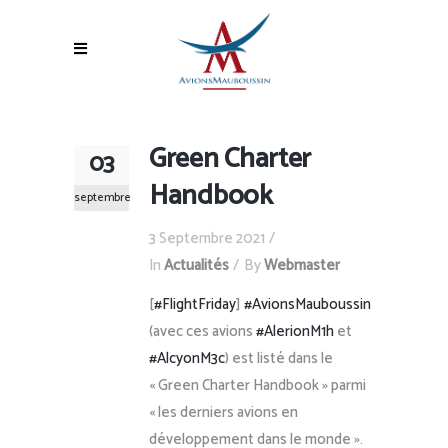
Green Charter
03
Handbook
septembre
3 Septembre 2021
In
Actualités
By
Webmaster
[
#FlightFriday
]
#AvionsMauboussin
(avec ces avions
#AlerionM1h
et
#AlcyonM3c
) est listé dans le
« Green Charter Handbook » parmi
« les derniers avions en
développement dans le monde ».