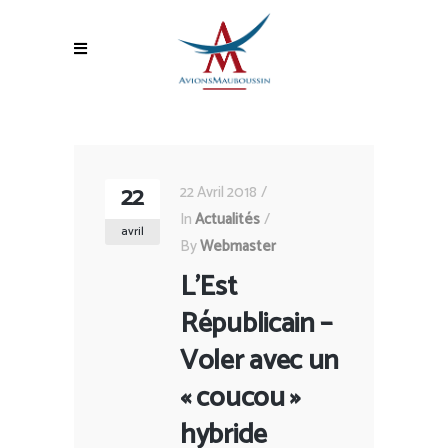
22
22 Avril 2018
In
Actualités
avril
By
Webmaster
L’Est
Républicain –
Voler avec un
« coucou »
hybride