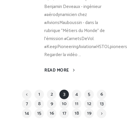
Benjamin Deveaux - ingénieur
#aérodynamicien chez
#AvionsMauboussin - dans la
rubrique "Métiers du Monde" de
l'émission #CarnetsDeVol.
#KeepPioneeringAviation#HSTOLpioneers
Regarder la vidéo ...
READ MORE
1
2
3
4
5
6
7
8
9
10
11
12
13
14
15
16
17
18
19