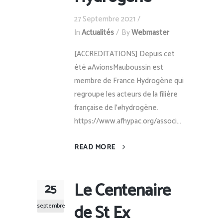
27 Septembre 2021
In
Actualités
By
Webmaster
[ACCREDITATIONS] Depuis cet
été #AvionsMauboussin est
membre de France Hydrogène qui
regroupe les acteurs de la filière
française de l'#hydrogène.
https://www.afhypac.org/associ...
READ MORE
Le Centenaire
25
de St Ex
septembre