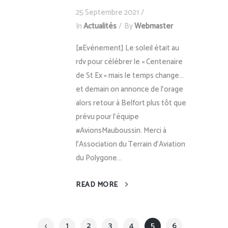
25 Septembre 2021
In
Actualités
By
Webmaster
[#Evénement] Le soleil était au
rdv pour célébrer le « Centenaire
de St Ex » mais le temps change…
et demain on annonce de l’orage
alors retour à Belfort plus tôt que
prévu pour l’équipe
#AvionsMauboussin. Merci à
l’Association du Terrain d'Aviation
du Polygone...
READ MORE
1
2
3
4
5
6