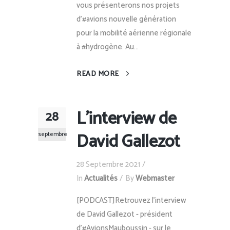
vous présenterons nos projets
d'#avions nouvelle génération
pour la mobilité aérienne régionale
à #hydrogène. Au...
READ MORE
L’interview de
28
David Gallezot
septembre
28 Septembre 2021
In
Actualités
By
Webmaster
[PODCAST]Retrouvez l'interview
de David Gallezot - président
d'#AvionsMauboussin - sur le