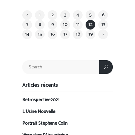
1
2
3
4
5
6
7
8
9
10
11
12
13
14
15
16
17
18
19
Articles récents
Retrospective2021
L’Usine Nouvelle
Portrait Stéphane Colin