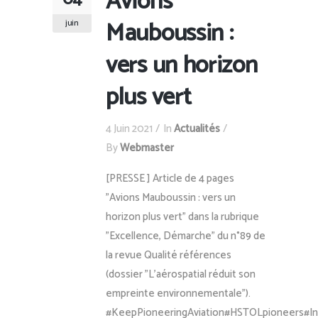
Avions
Mauboussin :
juin
vers un horizon
plus vert
4 Juin 2021
In
Actualités
By
Webmaster
[PRESSE ] Article de 4 pages
"Avions Mauboussin : vers un
horizon plus vert" dans la rubrique
"Excellence, Démarche" du n°89 de
la revue Qualité références
(dossier "L'aérospatial réduit son
empreinte environnementale").
#KeepPioneeringAviation#HSTOLpioneers#I