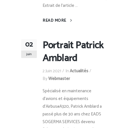
Extrait de l'article ...
READ MORE
Portrait Patrick
02
Amblard
juin
2 Juin 2021
In
Actualités
By
Webmaster
Spécialisé en maintenance
d’avions et équipements
d’Airbus#A320, Patrick Amblard a
passé plus de 30 ans chez EADS
SOGERMA SERVICES devenu