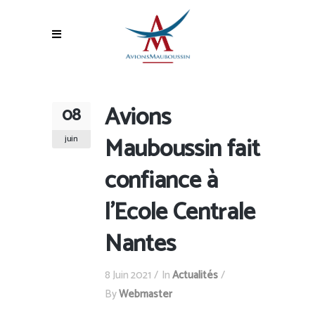
Avions
08
Mauboussin fait
juin
confiance à
l’Ecole Centrale
Nantes
8 Juin 2021
In
Actualités
By
Webmaster