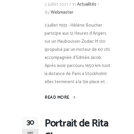
2 Juillet 2021
In
Actualités
By
Webmaster
2 juillet 1933 - Hélène Boucher
participe aux 12 Heures d'Angers
sur un Mauboussin-Zodiac M.120
(propulsé par un moteur de 60 ch)
accompagnée d'Edmée Jacob.
Après avoir parcouru 1650 km (soit
la distance de Paris à Stockholm)
elles terminent à la 13e place et...
READ MORE
Portrait de Rita
30
juin