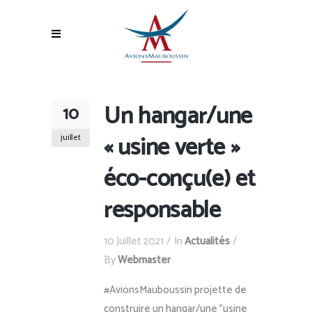
Un hangar/une
10
« usine verte »
juillet
éco-conçu(e) et
responsable
10 Juillet 2021
In
Actualités
By
Webmaster
#AvionsMauboussin projette de
construire un hangar/une "usine