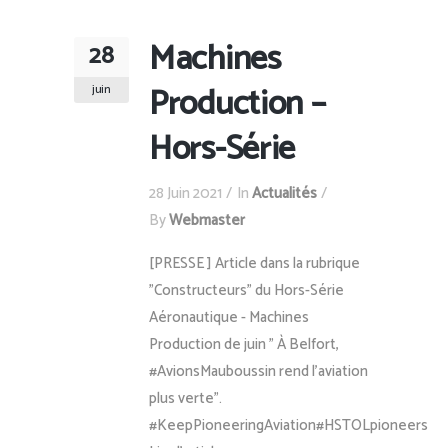
Machines
28
Production –
juin
Hors-Série
28 Juin 2021
In
Actualités
By
Webmaster
[PRESSE ] Article dans la rubrique
"Constructeurs" du Hors-Série
Aéronautique - Machines
Production de juin " À Belfort,
#AvionsMauboussin rend l'aviation
plus verte".
#KeepPioneeringAviation#HSTOLpioneers