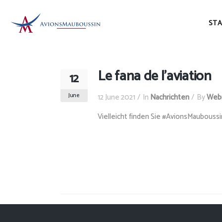
STA
Le fana de l’aviation
12
June
12 June 2021
In
Nachrichten
By
Web
Vielleicht finden Sie #AvionsMaubouss